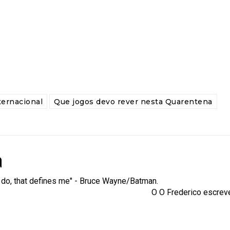
ternacional
Que jogos devo rever nesta Quarentena
a
 I do, that defines me" - Bruce Wayne/Batman.
erico escreve a