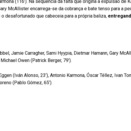
rmona (116’). Na sequência da falta que origina a expulsão de 
Gary McAllister encarrega-se da cobrança e bate tenso para a pe
o desafortunado que cabeceia para a própria baliza,
entregand
abbel, Jamie Carragher, Sami Hyypia, Dietmar Hamann, Gary McAll
Michael Owen (Patrick Berger, 79’).
 Eggen (Iván Alonso, 23’), Antonio Karmona, Óscar Téllez, Ivan Tom
Moreno (Pablo Gómez, 65’).