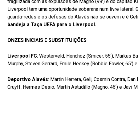
fragilizada com as expulsões de Magno (99’) e do capitão Ka
Liverpool tem uma oportunidade soberana num livre lateral. 
guarda-redes e os defesas do Alavés não se ouvem e é Geli 
bandeja a Taça UEFA para o Liverpool.
ONZES INICIAIS E SUBSTITUIÇÕES
Liverpool FC
: Westerveld, Henchoz (Smicer, 55’), Markus B
Murphy, Steven Gerrard, Emile Heskey (Robbie Fowler, 65’) e 
Deportivo Alavés
: Martin Herrera, Geli, Cosmin Contra, Dan
Cruyff, Hermes Desio, Martín Astudillo (Magno, 46’) e Javi 