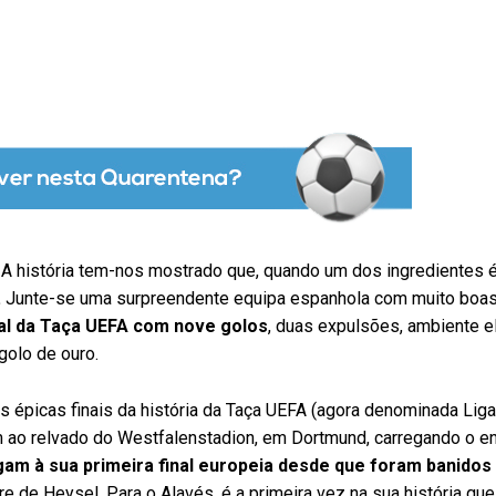
 A história tem-nos mostrado que, quando um dos ingredientes é
.
Junte-se uma surpreendente equipa espanhola com muito boa
al da Taça UEFA com nove golos
, duas expulsões, ambiente el
golo de ouro.
 épicas finais da história da Taça UEFA (agora denominada Liga
 ao relvado do Westfalenstadion, em Dortmund, carregando o e
am à sua primeira final europeia desde que foram banidos
e de Heysel. Para o Alavés, é a primeira vez na sua história que