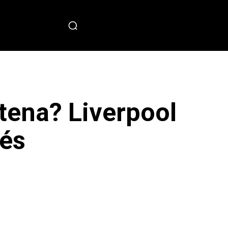
PECIAL
tena? Liverpool
vés
sApp
Copy URL