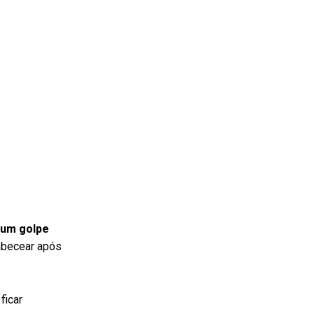
 um golpe
cabecear após
ficar