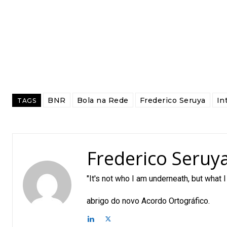
BNR
Bola na Rede
Frederico Seruya
In
TAGS
Frederico Seruy
"It's not who I am underneath, but what
O O Fred
abrigo do novo Acordo Ortográfico.