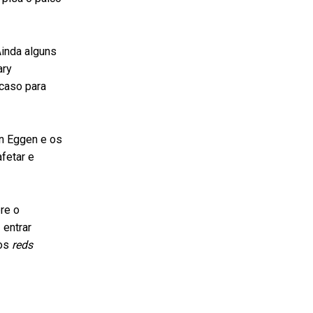
Ainda alguns
ary
 caso para
an Eggen e os
fetar e
re o
 entrar
 os
reds