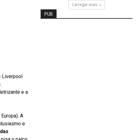
Carregar mais
PUB
 Liverpool
s
etrizante e a
 Europa). A
ntusiasmo e
 das
 pisa o palco