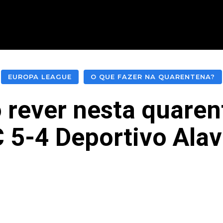
CIONAL
INTERNACIONAL
MODALIDADES
ES
EUROPA LEAGUE
O QUE FAZER NA QUARENTENA?
 rever nesta quaren
 5-4 Deportivo Ala
acebook
Twitter
Pinterest
What