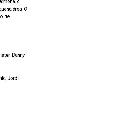
Karmona, o
quena área. O
o de
ister, Danny
ic, Jordi