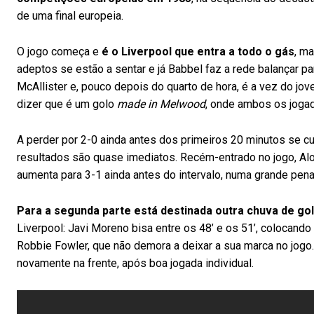
de uma final europeia.
O jogo começa e
é o Liverpool que entra a todo o gás
, m
adeptos se estão a sentar e já Babbel faz a rede balançar p
McAllister e, pouco depois do quarto de hora, é a vez do jo
dizer que é um golo
made in Melwood
, onde ambos os jogad
A perder por 2-0 ainda antes dos primeiros 20 minutos se c
resultados são quase imediatos. Recém-entrado no jogo, Alo
aumenta para 3-1 ainda antes do intervalo, numa grande pena
Para a segunda parte está destinada outra chuva de go
Liverpool: Javi Moreno bisa entre os 48’ e os 51’, colocando 
Robbie Fowler, que não demora a deixar a sua marca no jogo.
novamente na frente, após boa jogada individual.