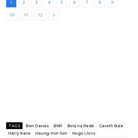
1
2
3
4
5
6
7
8
9
10
11
12
TAGS
Ben Davies
BNR
Bola na Rede
Gareth Bale
Harry Kane
Heung-min Son
Hugo Lloris