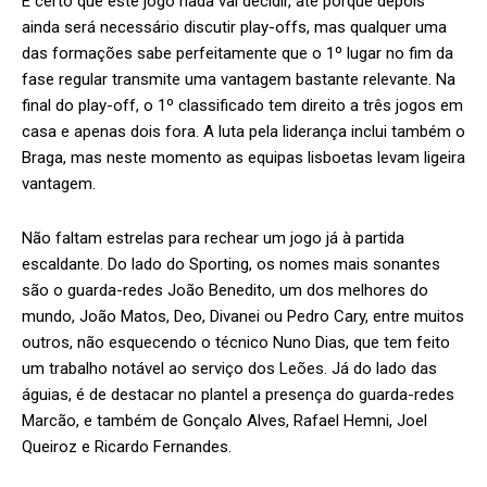
É certo que este jogo nada vai decidir, até porque depois
ainda será necessário discutir play-offs, mas qualquer uma
das formações sabe perfeitamente que o 1º lugar no fim da
fase regular transmite uma vantagem bastante relevante. Na
final do play-off, o 1º classificado tem direito a três jogos em
casa e apenas dois fora. A luta pela liderança inclui também o
Braga, mas neste momento as equipas lisboetas levam ligeira
vantagem.
Não faltam estrelas para rechear um jogo já à partida
escaldante. Do lado do Sporting, os nomes mais sonantes
são o guarda-redes João Benedito, um dos melhores do
mundo, João Matos, Deo, Divanei ou Pedro Cary, entre muitos
outros, não esquecendo o técnico Nuno Dias, que tem feito
um trabalho notável ao serviço dos Leões. Já do lado das
águias, é de destacar no plantel a presença do guarda-redes
Marcão, e também de Gonçalo Alves, Rafael Hemni, Joel
Queiroz e Ricardo Fernandes.