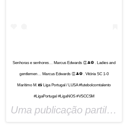
Senhoras e senhores… Marcus Edwards 👏🎩⚽ . Ladies and
gentlemen… Marcus Edwards 👏🎩⚽ . Vitória SC 1-0
Marítimo M. 📸 Liga Portugal / LUSA #futebolcomtalento
#LigaPortugal #LigaNOS #VSCCSM
Uma publicação partilhada por