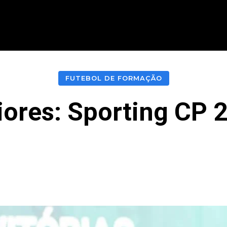
CIONAL
INTERNACIONAL
MODALIDADES
ES
FUTEBOL DE FORMAÇÃO
iores: Sporting CP 2
acebook
Twitter
Pinterest
What