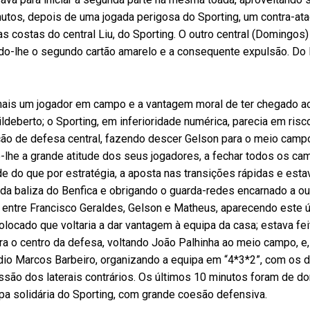
nutos, depois de uma jogada perigosa do Sporting, um contra-at
costas do central Liu, do Sporting. O outro central (Domingos)
ndo-lhe o segundo cartão amarelo e a consequente expulsão. Do l
 mais um jogador em campo e a vantagem moral de ter chegado a
ldeberto; o Sporting, em inferioridade numérica, parecia em risc
ão de defesa central, fazendo descer Gelson para o meio campo
-lhe a grande atitude dos seus jogadores, a fechar todos os ca
de do que por estratégia, a aposta nas transições rápidas e esta
da baliza do Benfica e obrigando o guarda-redes encarnado a ou
o entre Francisco Geraldes, Gelson e Matheus, aparecendo este ú
olocado que voltaria a dar vantagem à equipa da casa; estava fei
ra o centro da defesa, voltando João Palhinha ao meio campo, e,
dio Marcos Barbeiro, organizando a equipa em “4*3*2”, com os 
são dos laterais contrários. Os últimos 10 minutos foram de d
pa solidária do Sporting, com grande coesão defensiva.