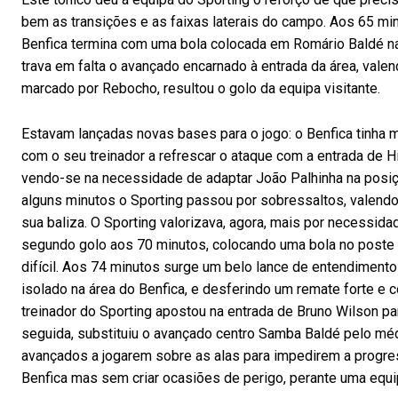
bem as transições e as faixas laterais do campo. Aos 65 mi
Benfica termina com uma bola colocada em Romário Baldé nas 
trava em falta o avançado encarnado à entrada da área, vale
marcado por Rebocho, resultou o golo da equipa visitante.
Estavam lançadas novas bases para o jogo: o Benfica tinha
com o seu treinador a refrescar o ataque com a entrada de Hi
vendo-se na necessidade de adaptar João Palhinha na posiç
alguns minutos o Sporting passou por sobressaltos, valendo
sua baliza. O Sporting valorizava, agora, mais por necessida
segundo golo aos 70 minutos, colocando uma bola no poste 
difícil. Aos 74 minutos surge um belo lance de entendiment
isolado na área do Benfica, e desferindo um remate forte e c
treinador do Sporting apostou na entrada de Bruno Wilson pa
seguida, substituiu o avançado centro Samba Baldé pelo mé
avançados a jogarem sobre as alas para impedirem a progres
Benfica mas sem criar ocasiões de perigo, perante uma equi