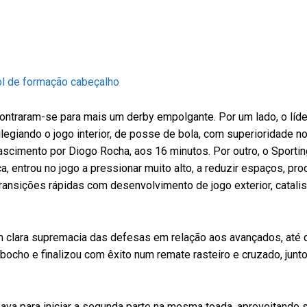
contraram-se para mais um derby empolgante. Por um lado, o líde
ilegiando o jogo interior, de posse de bola, com superioridade n
ascimento por Diogo Rocha, aos 16 minutos. Por outro, o Sportin
, entrou no jogo a pressionar muito alto, a reduzir espaços, pr
ransições rápidas com desenvolvimento de jogo exterior, catali
m clara supremacia das defesas em relação aos avançados, até 
Rebocho e finalizou com êxito num remate rasteiro e cruzado, junt
sava para iniciar a segunda parte na mesma toada, aproveitando