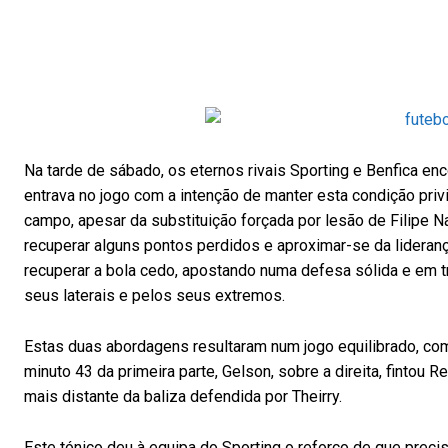
Na tarde de sábado, os eternos rivais Sporting e Benfica en
entrava no jogo com a intenção de manter esta condição priv
campo, apesar da substituição forçada por lesão de Filipe N
recuperar alguns pontos perdidos e aproximar-se da liderança
recuperar a bola cedo, apostando numa defesa sólida e em t
seus laterais e pelos seus extremos.
Estas duas abordagens resultaram num jogo equilibrado, co
minuto 43 da primeira parte, Gelson, sobre a direita, fintou 
mais distante da baliza defendida por Theirry.
Este tónico deu à equipa do Sporting o reforço de que preci