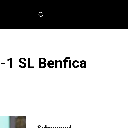
PECIAL
-1 SL Benfica
sApp
Copy URL