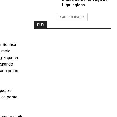
Liga Inglesa
Carregar mais
PUB
r Benfica
o meio
g, a querer
ocurando
sado pelos
que, ao
o ao poste
 sempre muito