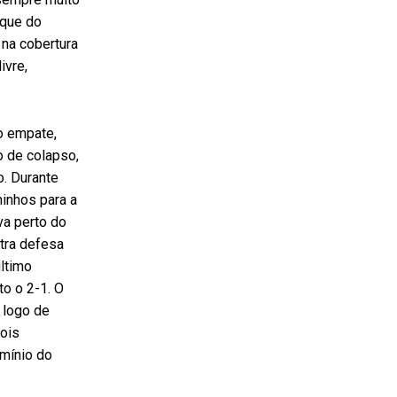
aque do
 na cobertura
ivre,
o empate,
o de colapso,
. Durante
minhos para a
va perto do
tra defesa
ltimo
to o 2-1. O
 logo de
dois
omínio do