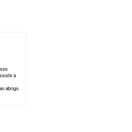
isso
sistir a
igo