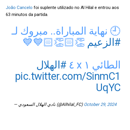
João Cancelo
foi suplente utilizado no Al Hilal e entrou aos
63 minutos da partida.
🕘 نهاية المباراة.. مبروك لـ
⁩ 👏🏻👏🏻💙💙
#الزعيم
⁩
#الهلال
الطائي ١ x ٤ ⁧
pic.twitter.com/SinmC1
UqYC
— نادي الهلال السعودي (@Alhilal_FC)
October 29, 2024