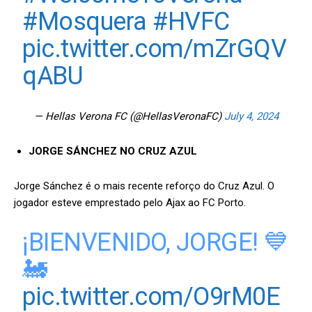
#Mosquera
#HVFC
pic.twitter.com/mZrGQV
qABU
— Hellas Verona FC (@HellasVeronaFC)
July 4, 2024
JORGE SÁNCHEZ NO CRUZ AZUL
Jorge Sánchez é o mais recente reforço do Cruz Azul. O
jogador esteve emprestado pelo Ajax ao FC Porto.
¡BIENVENIDO, JORGE! 💙
🚂
pic.twitter.com/O9rM0E