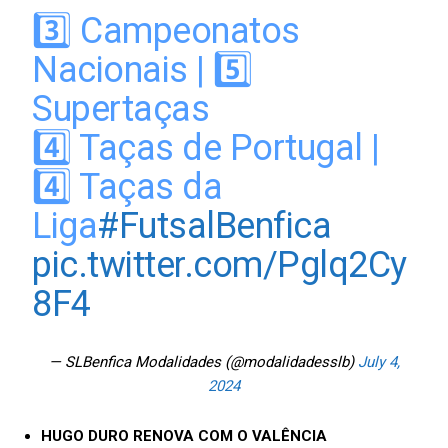
3️⃣ Campeonatos
Nacionais | 5️⃣
Supertaças
4️⃣ Taças de Portugal |
4️⃣ Taças da
Liga
#FutsalBenfica
pic.twitter.com/Pglq2Cy
8F4
— SLBenfica Modalidades (@modalidadesslb)
July 4,
2024
HUGO DURO RENOVA COM O VALÊNCIA