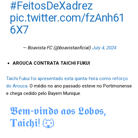
#FeitosDeXadrez
pic.twitter.com/fzAnh61
6X7
— Boavista FC (@boavistaoficial)
July 4, 2024
AROUCA CONTRATA TAICHI FUKUI
Taichi Fukui foi apresentado esta quinta-feira como reforço
do Arouca
. O médio no ano passado esteve no Portimonense
e chega cedido pelo Bayern Munique.
𝕭𝖊𝖒-𝖛𝖎𝖓𝖉𝖔 𝖆𝖔𝖘 𝕷𝖔𝖇𝖔𝖘,
𝐓𝖆𝖎𝖈𝖍𝖎! 🐺