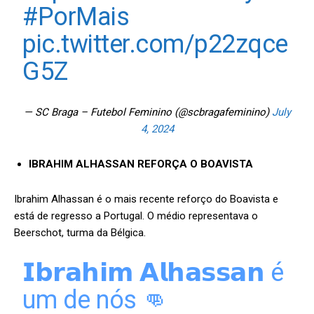
#PorMais
pic.twitter.com/p22zqce
G5Z
— SC Braga – Futebol Feminino (@scbragafeminino)
July
4, 2024
IBRAHIM ALHASSAN REFORÇA O BOAVISTA
Ibrahim Alhassan é o mais recente reforço do Boavista e
está de regresso a Portugal. O médio representava o
Beerschot, turma da Bélgica.
𝗜𝗯𝗿𝗮𝗵𝗶𝗺 𝗔𝗹𝗵𝗮𝘀𝘀𝗮𝗻 é
um de nós 👊