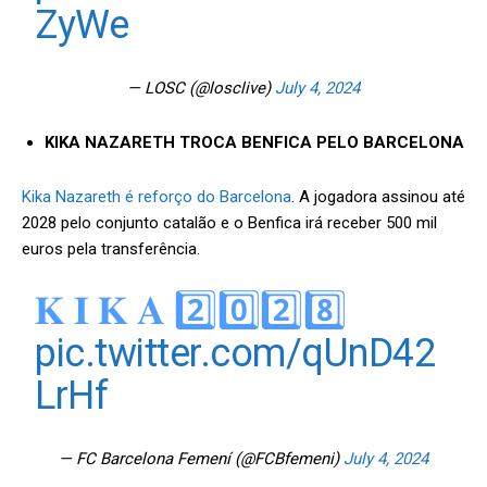
ZyWe
— LOSC (@losclive)
July 4, 2024
KIKA NAZARETH TROCA BENFICA PELO BARCELONA
Kika Nazareth é reforço do Barcelona
. A jogadora assinou até
2028 pelo conjunto catalão e o Benfica irá receber 500 mil
euros pela transferência.
𝐊 𝐈 𝐊 𝐀 2️⃣0️⃣2️⃣8️⃣
pic.twitter.com/qUnD42
LrHf
— FC Barcelona Femení (@FCBfemeni)
July 4, 2024