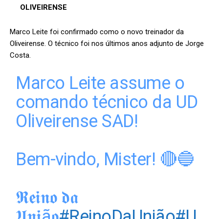
OLIVEIRENSE
Marco Leite foi confirmado como o novo treinador da
Oliveirense. O técnico foi nos últimos anos adjunto de Jorge
Costa.
Marco Leite assume o
comando técnico da UD
Oliveirense SAD!
Bem-vindo, Mister! 🔴🔵
𝕽𝖊𝖎𝖓𝖔 𝖉𝖆
𝖀𝖓𝖎ã𝖔
#ReinoDaUnião
#U