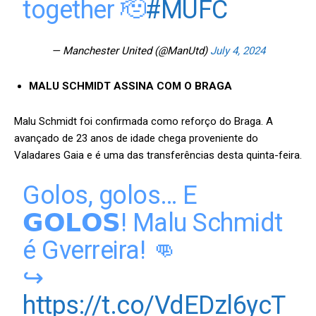
together 🫡
#MUFC
— Manchester United (@ManUtd)
July 4, 2024
MALU SCHMIDT ASSINA COM O BRAGA
Malu Schmidt foi confirmada como reforço do Braga. A
avançado de 23 anos de idade chega proveniente do
Valadares Gaia e é uma das transferências desta quinta-feira.
Golos, golos… E
𝗚𝗢𝗟𝗢𝗦! Malu Schmidt
é Gverreira! 👊
↪️
https://t.co/VdEDzl6ycT