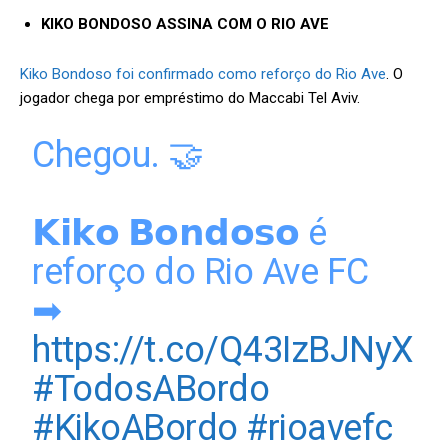
KIKO BONDOSO ASSINA COM O RIO AVE
Kiko Bondoso foi confirmado como reforço do Rio Ave
. O
jogador chega por empréstimo do Maccabi Tel Aviv.
Chegou. 🤝
𝗞𝗶𝗸𝗼 𝗕𝗼𝗻𝗱𝗼𝘀𝗼 é
reforço do Rio Ave FC
➡
https://t.co/Q43IzBJNyX
#TodosABordo
#KikoABordo
#rioavefc