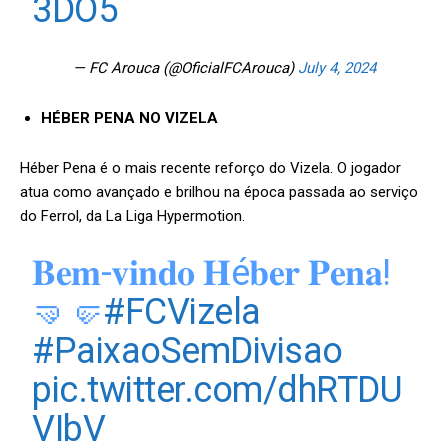
3DO5
— FC Arouca (@OficialFCArouca)
July 4, 2024
HÉBER PENA NO VIZELA
Héber Pena é o mais recente reforço do Vizela. O jogador
atua como avançado e brilhou na época passada ao serviço
do Ferrol, da La Liga Hypermotion.
𝐁𝐞𝐦-𝐯𝐢𝐧𝐝𝐨 𝐇é𝐛𝐞𝐫 𝐏𝐞𝐧𝐚!
🤜🤛
#FCVizela
#PaixaoSemDivisao
pic.twitter.com/dhRTDU
VIbV