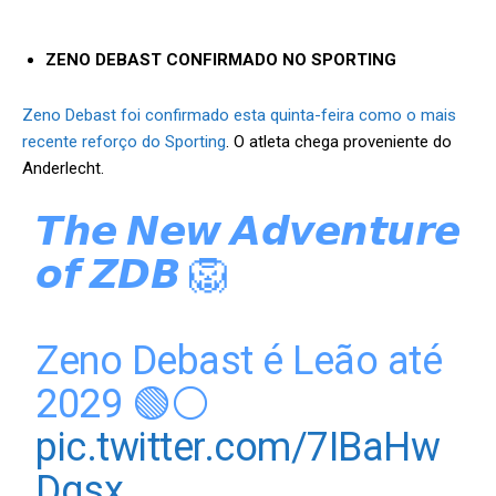
ZENO DEBAST CONFIRMADO NO SPORTING
Zeno Debast foi confirmado esta quinta-feira como o mais
recente reforço do Sporting
. O atleta chega proveniente do
Anderlecht.
𝙏𝙝𝙚 𝙉𝙚𝙬 𝘼𝙙𝙫𝙚𝙣𝙩𝙪𝙧𝙚
𝙤𝙛 𝙕𝘿𝘽 🦁
Zeno Debast é Leão até
2029 🟢⚪
pic.twitter.com/7IBaHw
Dqsx