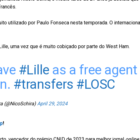
francês.
ito utilizado por Paulo Fonseca nesta temporada. O internaciona
ille, uma vez que é muito cobiçado por parte do West Ham.
eave
#Lille
as a free agent
on.
#transfers
#LOSC
ra (@NicoSchira)
April 29, 2024
pp
!
to, vencedor do prémio CNID de 2023 para melhor jornal
online