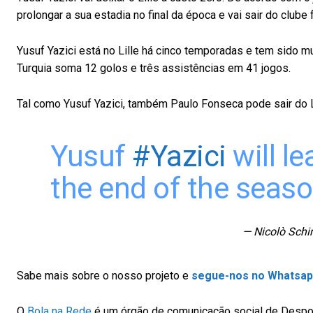
prolongar a sua estadia no final da época e vai sair do clube 
Yusuf Yazici está no Lille há cinco temporadas e tem sido mu
Turquia soma 12 golos e três assistências em 41 jogos.
Tal como Yusuf Yazici, também Paulo Fonseca pode sair do L
Yusuf
#Yazici
will l
the end of the seas
— Nicolò Schi
Sabe mais sobre o nosso projeto
e
segue-nos no Whatsa
O
Bola na Rede
é um órgão de comunicação social de Despor