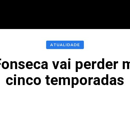
CIONAL
INTERNACIONAL
MODALIDADES
ES
ATUALIDADE
 Fonseca vai perder 
cinco temporadas
acebook
Twitter
Pinterest
What