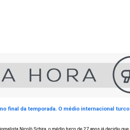
 no final da temporada. O médio internacional turco 
jornalista Nicolò Schira, o médio turco de 27 anos já decidiu que