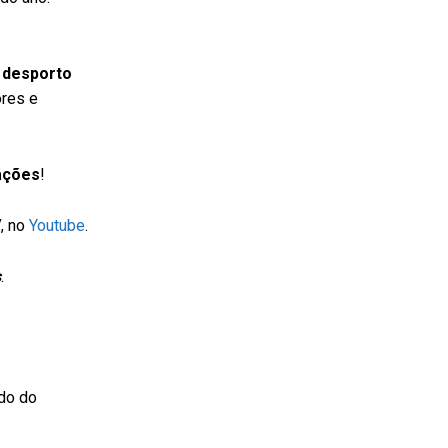
 desporto
ores e
ações
!
V
, no
Youtube
.
s
.
do do