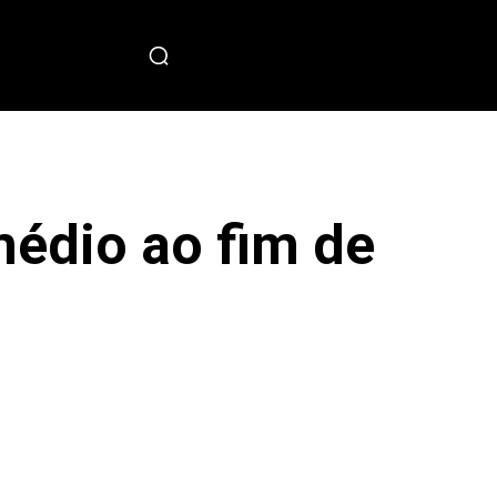
PECIAL
médio ao fim de
sApp
Copy URL