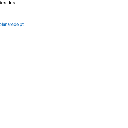
ades dos
lanarede.pt
.