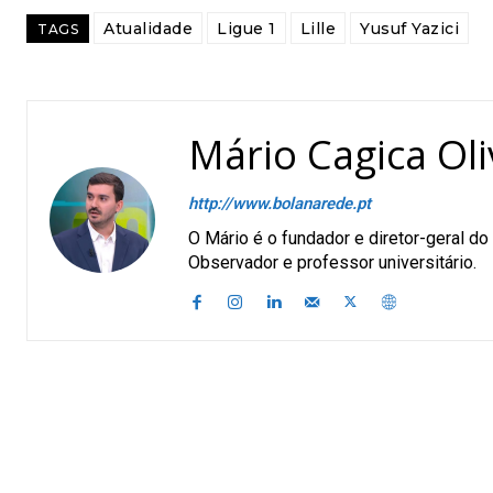
Atualidade
Ligue 1
Lille
Yusuf Yazici
TAGS
Mário Cagica Oli
http://www.bolanarede.pt
O Mário é o fundador e diretor-geral 
Observador e professor universitário.