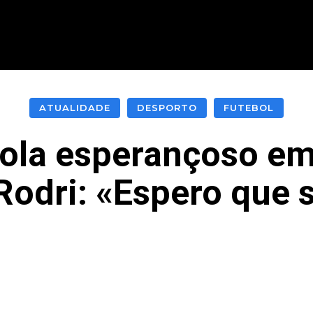
CIONAL
INTERNACIONAL
MODALIDADES
ES
ATUALIDADE
DESPORTO
FUTEBOL
ola esperançoso em
Rodri: «Espero que
acebook
Twitter
Pinterest
What