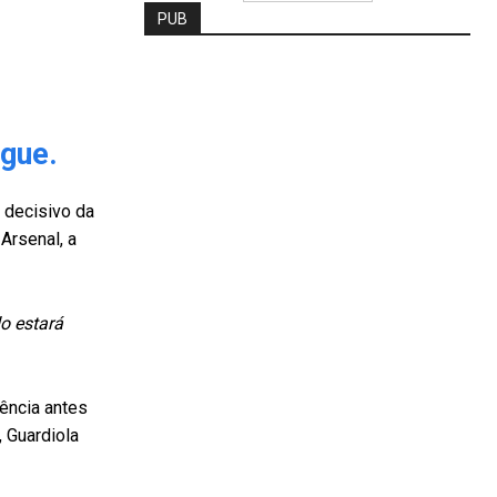
PUB
ague.
 decisivo da
Arsenal, a
o estará
sência antes
 Guardiola