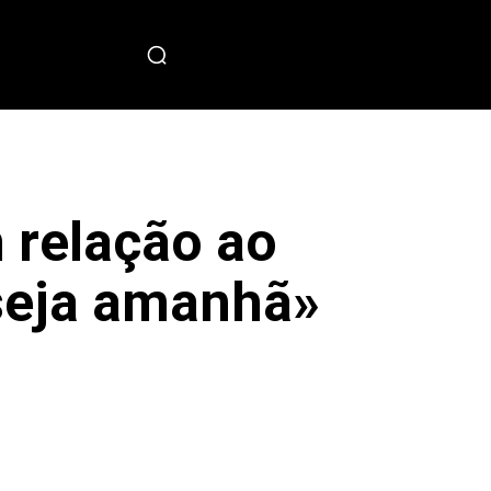
PECIAL
 relação ao
 seja amanhã»
sApp
Copy URL