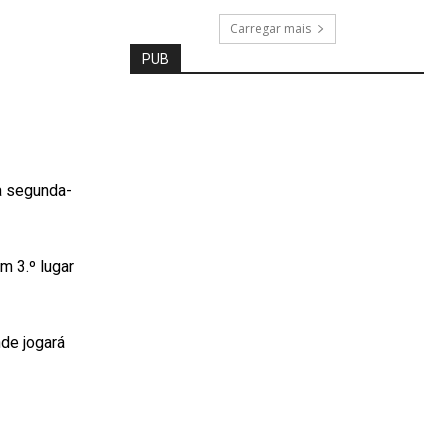
Carregar mais
PUB
ta segunda-
m 3.º lugar
nde jogará