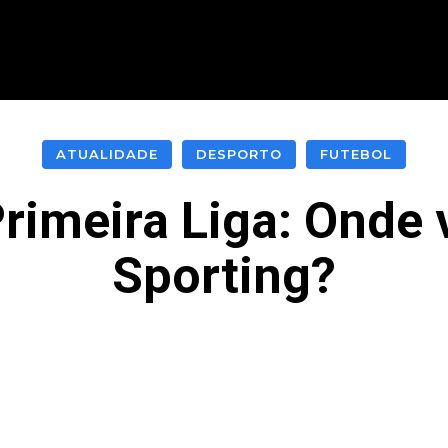
CIONAL
INTERNACIONAL
MODALIDADES
ES
ATUALIDADE
DESPORTO
FUTEBOL
Primeira Liga: Onde 
Sporting?
acebook
Twitter
Pinterest
What