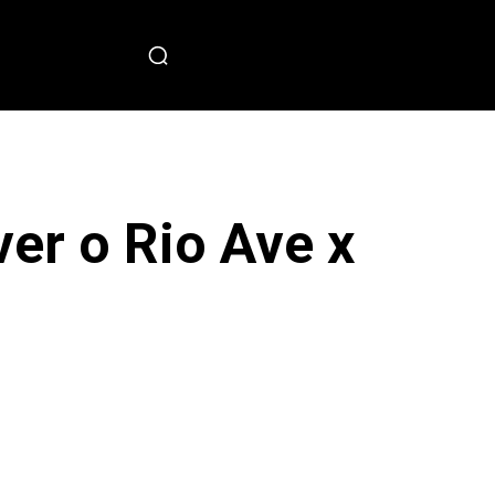
PECIAL
ver o Rio Ave x
sApp
Copy URL