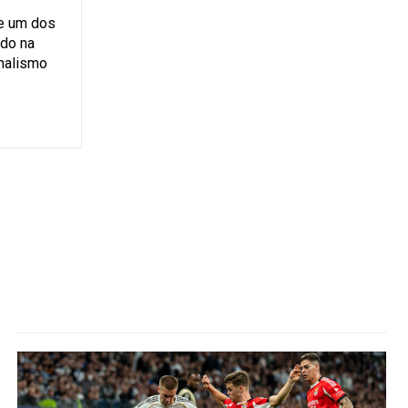
se um dos
ado na
rnalismo