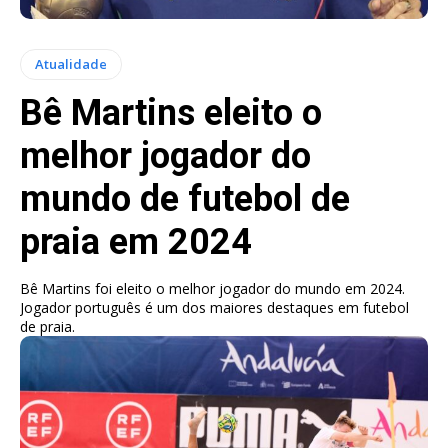
Atualidade
Bê Martins eleito o
melhor jogador do
mundo de futebol de
praia em 2024
Bê Martins foi eleito o melhor jogador do mundo em 2024.
Jogador português é um dos maiores destaques em futebol
de praia.