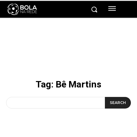
Tag:
Bê Martins
SEARCH