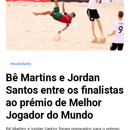
Atualidade
Bê Martins e Jordan
Santos entre os finalistas
ao prémio de Melhor
Jogador do Mundo
Bê Martins e Jordan Santos foram nomeados para o prémio