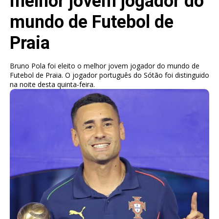
melhor jovem jogador do
mundo de Futebol de
Praia
Bruno Pola foi eleito o melhor jovem jogador do mundo de
Futebol de Praia. O jogador português do Sótão foi distinguido
na noite desta quinta-feira.