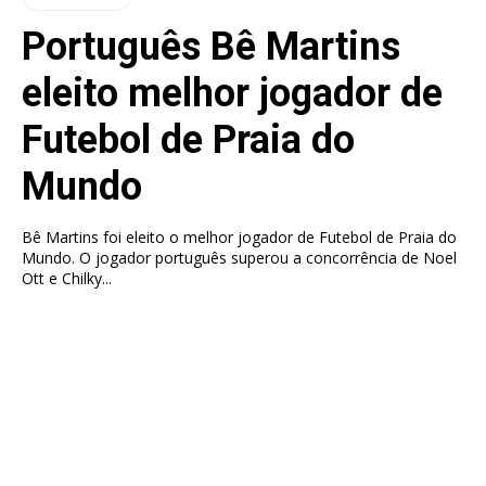
Português Bê Martins
eleito melhor jogador de
Futebol de Praia do
Mundo
Bê Martins foi eleito o melhor jogador de Futebol de Praia do
Mundo. O jogador português superou a concorrência de Noel
Ott e Chilky...