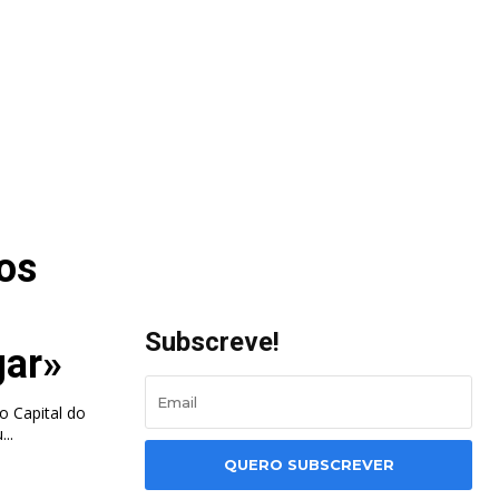
os
Subscreve!
gar»
o Capital do
..
QUERO SUBSCREVER