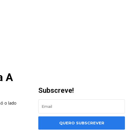
a A
Subscreve!
só o lado
QUERO SUBSCREVER