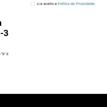
Li e aceito a
Política de Privacidade
.
a
1-3
 “k” é