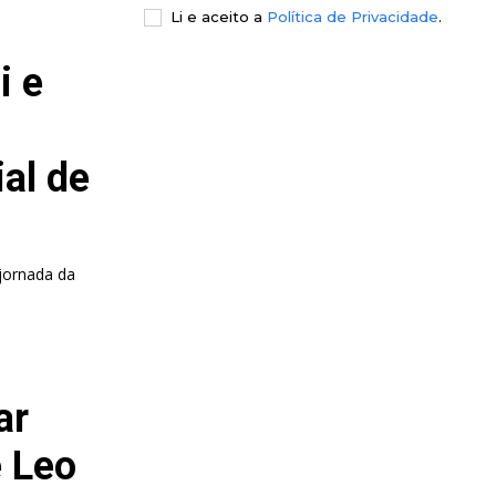
Li e aceito a
Política de Privacidade
.
i e
al de
 jornada da
ar
e Leo