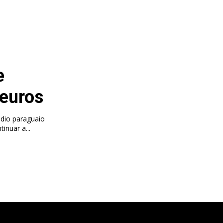
e
 euros
dio paraguaio
 deseja continuar a...