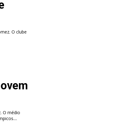
e
ómez. O clube
 jovem
z. O médio
picos....