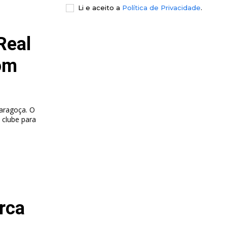
Li e aceito a
Política de Privacidade
.
Real
om
aragoça. O
 clube para
rca