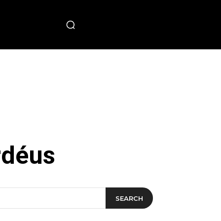
PECIAL
rdéus
SEARCH