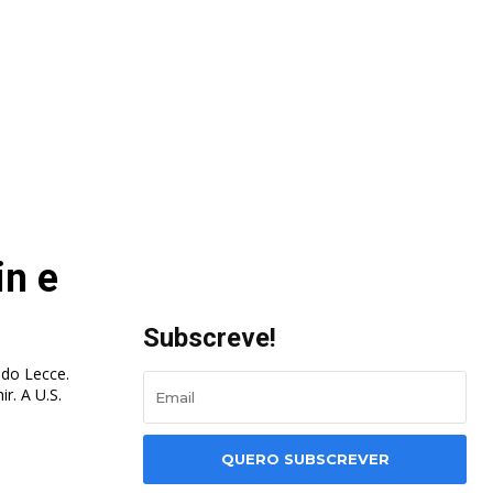
in e
Subscreve!
do Lecce.
U.S.
QUERO SUBSCREVER