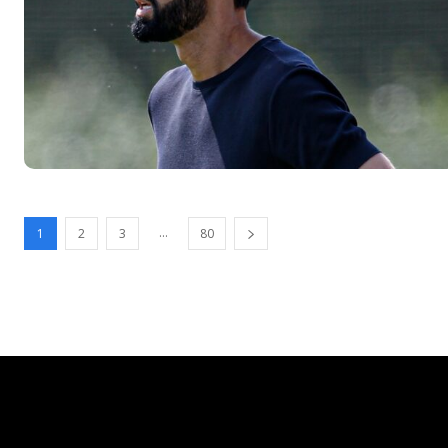
...
1
2
3
80