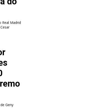
la do
 Real Madrid
 Cesar
or
es
0
tremo
 de Geny