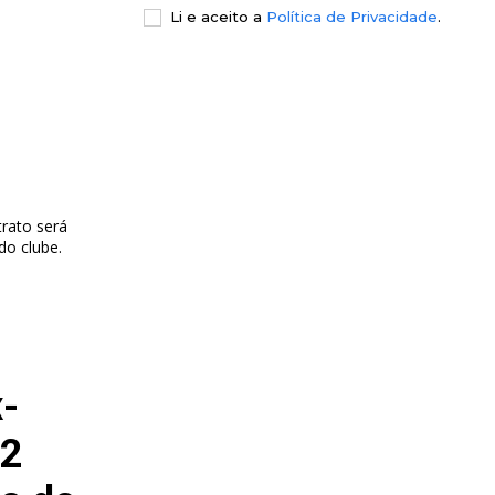
Li e aceito a
Política de Privacidade
.
rato será
do clube.
x-
52