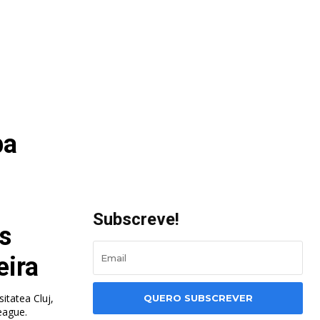
pa
Subscreve!
s
eira
itatea Cluj,
QUERO SUBSCREVER
eague.