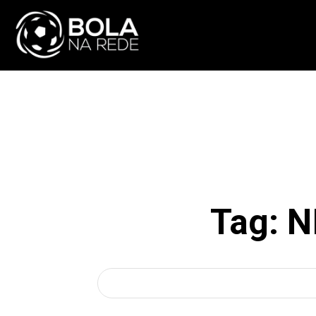
ATUALIDADE
NA
Tag:
N