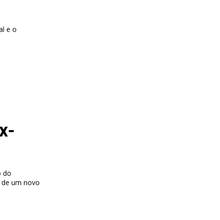
l e o
x-
o do
o de um novo