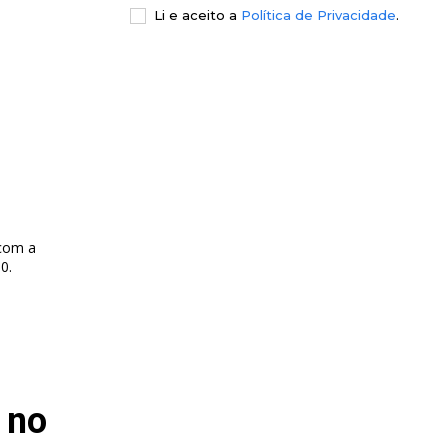
Li e aceito a
Política de Privacidade
.
 com a
0.
 no