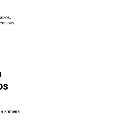
aixos,
 equipas
a
os
a Primeira