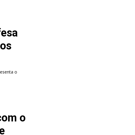
fesa
 os
resenta o
com o
e