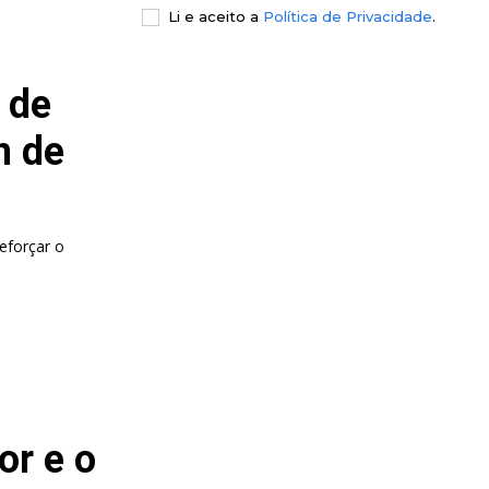
Li e aceito a
Política de Privacidade
.
 de
n de
eforçar o
or e o