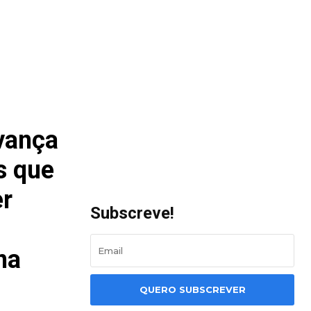
vança
s que
er
Subscreve!
na
QUERO SUBSCREVER