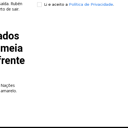
saída. Rubén
Li e aceito a
Política de Privacidade
.
to de sair.
gados
 meia
frente
s Nações
 amarelo.