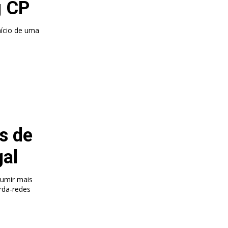
g CP
nício de uma
s de
gal
sumir mais
arda-redes