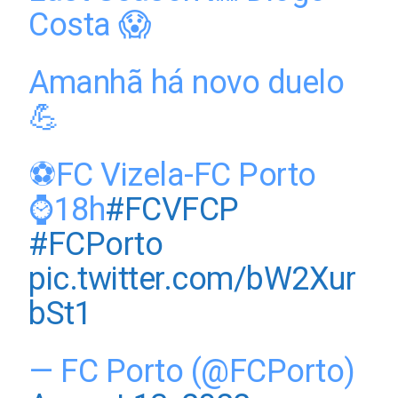
Costa 😱
Amanhã há novo duelo
💪
⚽FC Vizela-FC Porto
⌚18h
#FCVFCP
#FCPorto
pic.twitter.com/bW2Xur
bSt1
— FC Porto (@FCPorto)