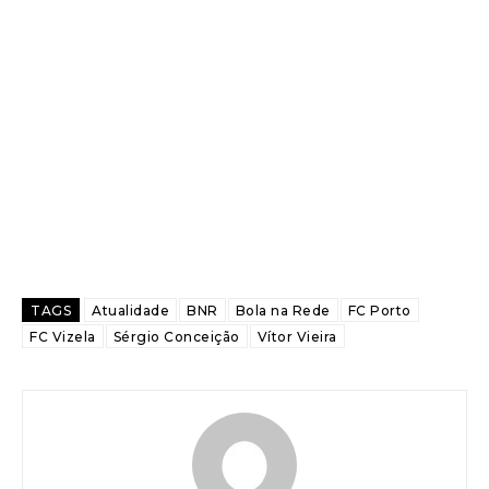
TAGS
Atualidade
BNR
Bola na Rede
FC Porto
FC Vizela
Sérgio Conceição
Vítor Vieira