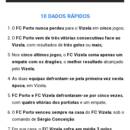
10 DADOS RÁPIDOS
O
FC Porto nunca perdeu
para o
Vizela
em
cinco
jogos;
O
FC Porto vem de três vitórias consecutivas face ao
Vizela
, com resultados de
três golos
ou
mais;
Nos
cinco últimos jogos
, o
FC Vizela soma apenas um
empate com os dragões
, o
melhor resultado
alcançado
pelo
Vizela
;
As duas
equipas defrontam-se pela primeira vez nesta
época
, em Vizela;
FC Porto e FC Vizela defrontaram-se por cinco vezes
,
com
quatro vitórias dos portistas
e um empate;
O
FC Porto venceu sempre na casa
do
FC
Vizela
; sob o
comando de
Sérgio Conceição
:
Em sua casa, o
FC Vizela sofre em média 3 golos