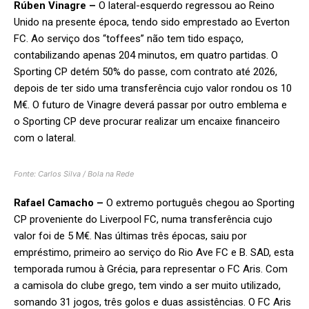
Rúben Vinagre –
O lateral-esquerdo regressou ao Reino
Unido na presente época, tendo sido emprestado ao Everton
FC. Ao serviço dos “toffees” não tem tido espaço,
contabilizando apenas 204 minutos, em quatro partidas. O
Sporting CP detém 50% do passe, com contrato até 2026,
depois de ter sido uma transferência cujo valor rondou os 10
M€. O futuro de Vinagre deverá passar por outro emblema e
o Sporting CP deve procurar realizar um encaixe financeiro
com o lateral.
Fonte: Carlos Silva / Bola na Rede
Rafael Camacho –
O extremo português chegou ao Sporting
CP proveniente do Liverpool FC, numa transferência cujo
valor foi de 5 M€. Nas últimas três épocas, saiu por
empréstimo, primeiro ao serviço do Rio Ave FC e B. SAD, esta
temporada rumou à Grécia, para representar o FC Aris. Com
a camisola do clube grego, tem vindo a ser muito utilizado,
somando 31 jogos, três golos e duas assistências. O FC Aris