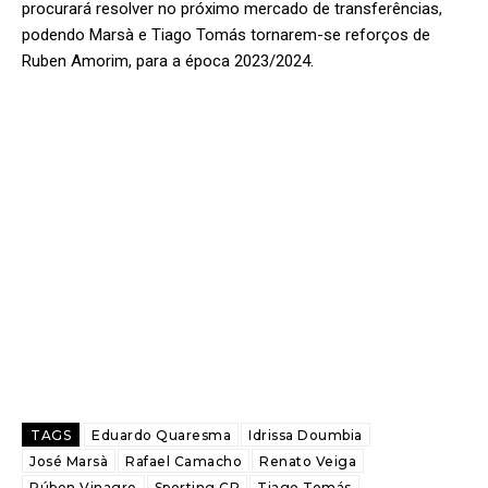
procurará resolver no próximo mercado de transferências,
podendo Marsà e Tiago Tomás tornarem-se reforços de
Ruben Amorim, para a época 2023/2024.
TAGS
Eduardo Quaresma
Idrissa Doumbia
José Marsà
Rafael Camacho
Renato Veiga
Rúben Vinagre
Sporting CP
Tiago Tomás