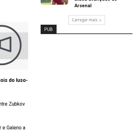
Arsenal
Carregar mais
PUB
ois do luso-
entre Zubkov
r e Galeno a