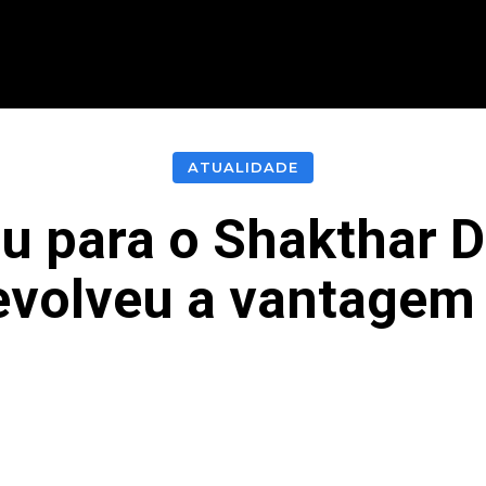
CIONAL
INTERNACIONAL
MODALIDADES
ES
ATUALIDADE
iu para o Shakthar 
evolveu a vantagem
acebook
Twitter
Pinterest
What