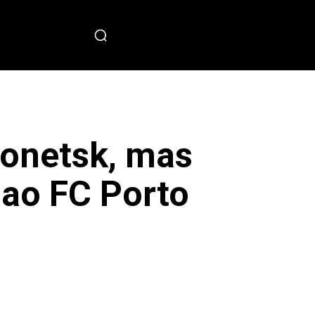
PECIAL
Donetsk, mas
 ao FC Porto
sApp
Copy URL