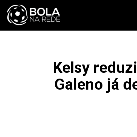
ATUALIDADE
NA
Kelsy reduz
Galeno já d
F
COMPARTILHAR