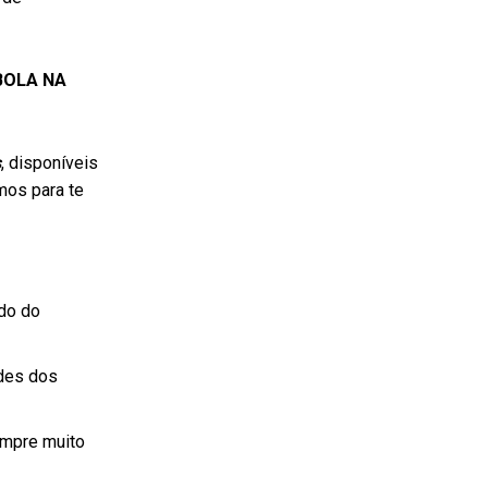
BOLA NA
s
, disponíveis
mos para te
do do
ades dos
empre muito