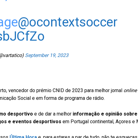
page
@ocontextsoccer
YsbJCfZo
@vartatico)
September 19, 2023
to, vencedor do prémio CNID de 2023 para melhor jornal
online
icação Social e em forma de programa de rádio.
smo desportivo
e de dar a melhor
informação e opinião sobre
gos e eventos desportivos
em Portugal continental, Açores e 
ssos
Última Hora
e, para estares a par de tudo, não te esqueças