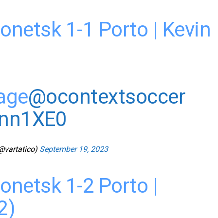
onetsk 1-1 Porto | Kevin
page
@ocontextsoccer
ann1XE0
@vartatico)
September 19, 2023
onetsk 1-2 Porto |
2)