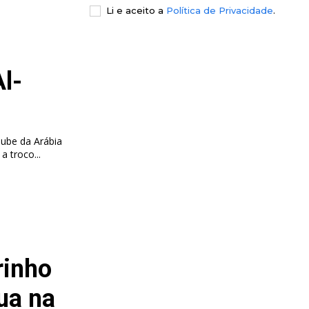
Li e aceito a
Política de Privacidade
.
l-
clube da Arábia
a troco...
rinho
ua na