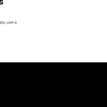
s
osto, com o