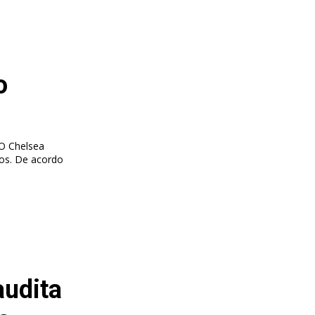
o
 O Chelsea
ordo
udita