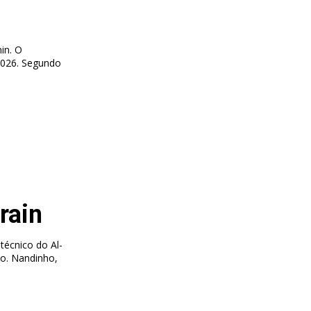
in. O
egundo
rain
técnico do Al-
ho,