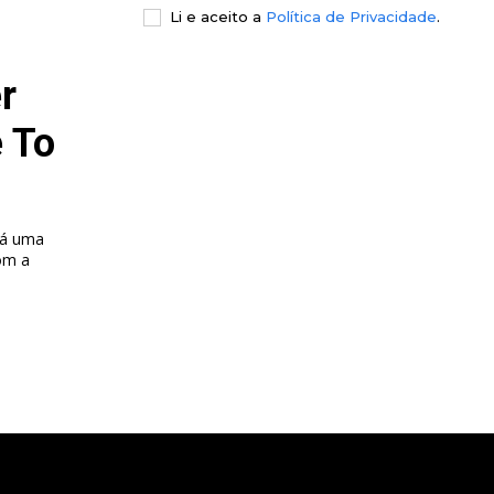
Li e aceito a
Política de Privacidade
.
r
e To
há uma
om a