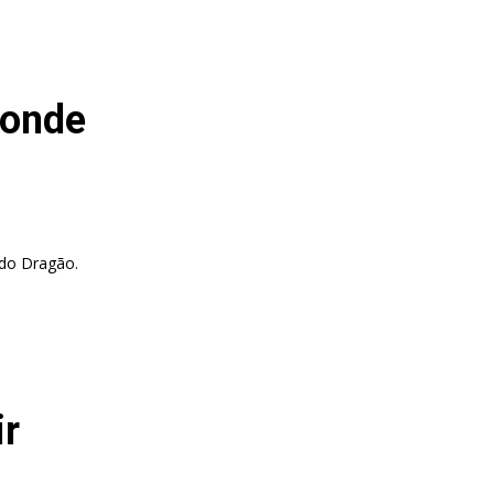
 onde
 do Dragão.
ir