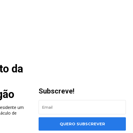
to da
Subscreve!
gão
residente um
táculo de
QUERO SUBSCREVER