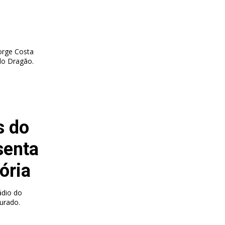
orge Costa
do Dragão.
s do
senta
tória
ádio do
urado.