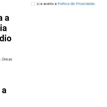
Li e aceito a
Política de Privacidade
.
a a
ia
dio
. Únicas
 a