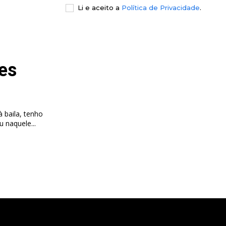
Li e aceito a
Política de Privacidade
.
es
 baila, tenho
 naquele...