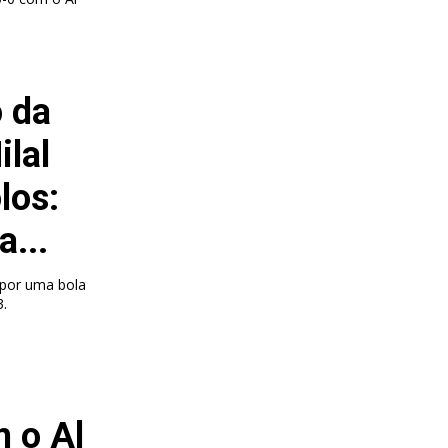
o da
ilal
los:
a...
j por uma bola
3.
m o Al