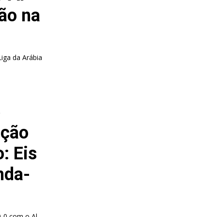
ção na
Liga da Arábia
e
ição
: Eis
nda-
0-0 com o Al