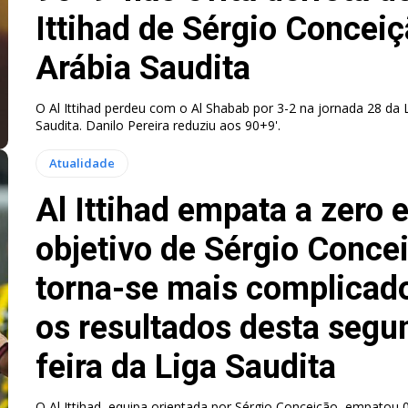
Ittihad de Sérgio Concei
Arábia Saudita
O Al Ittihad perdeu com o Al Shabab por 3-2 na jornada 28 da 
Saudita. Danilo Pereira reduziu aos 90+9'.
Atualidade
Al Ittihad empata a zero 
objetivo de Sérgio Conce
torna-se mais complicado
os resultados desta segu
feira da Liga Saudita
O Al Ittihad, equipa orientada por Sérgio Conceição, empatou 