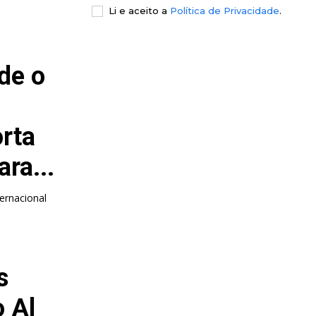
Li e aceito a
Política de Privacidade
.
de o
rta
ra...
ernacional
s
o Al