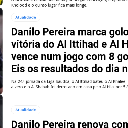
Kholood e o quinto lugar fica mais longe.
Atualidade
Danilo Pereira marca gol
vitória do Al Ittihad e Al H
vence num jogo com 8 go
Eis os resultados do dia n
Na 24.ª jornada da Liga Saudita, o Al Ittihad bateu o Al Khalee
a zero e o Al Shabab foi derrotado em casa pelo Al Hilal por 5-
Atualidade
Danilo Pereira renova co