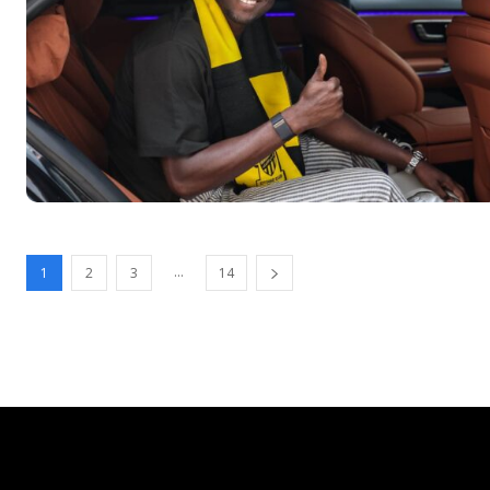
...
1
2
3
14