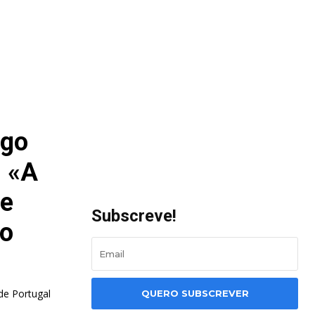
ogo
: «A
ue
Subscreve!
 o
de Portugal
QUERO SUBSCREVER