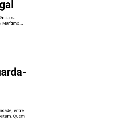
gal
iência na
Marítimo....
uarda-
idade, entre
isputam. Quem