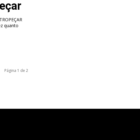
eçar
 TROPEÇAR
ez quanto
Página 1 de 2