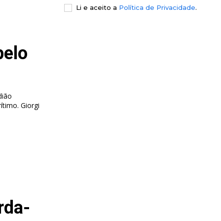
Li e aceito a
Política de Privacidade
.
pelo
dião
 Giorgi
rda-