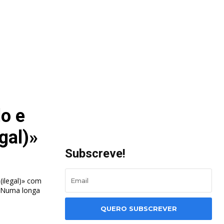
o e
gal)»
Subscreve!
(ilegal)» com
QUERO SUBSCREVER