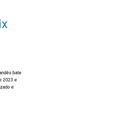
ix
landês bate
de 2023 e
izado e