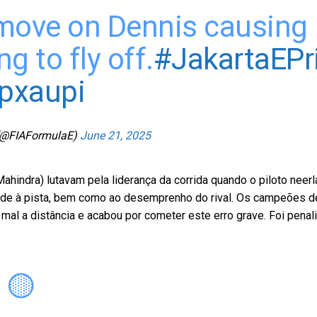
move on Dennis causing
g to fly off.
#JakartaEPr
upxaupi
(@FIAFormulaE)
June 21, 2025
ahindra) lutavam pela liderança da corrida quando o piloto neer
jidade à pista, bem como ao desemprenho do rival. Os campeões 
mal a distância e acabou por cometer este erro grave. Foi penal
 🟡