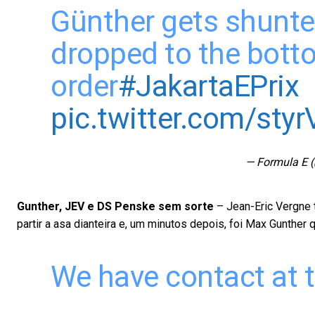
Günther gets shunted
dropped to the bott
order
#JakartaEPrix
pic.twitter.com/sty
— Formula E 
Gunther, JEV e DS Penske sem sorte
– Jean-Eric Vergne t
partir a asa dianteira e, um minutos depois, foi Max Gunther q
We have contact at t