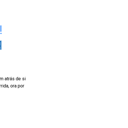
!
q
m atrás de si
ida, ora por