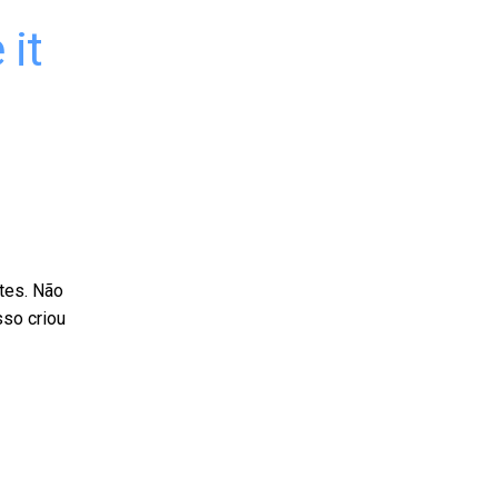
 it
tes. Não
so criou