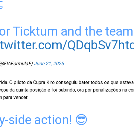

or Ticktum and the team
.twitter.com/QDqbSv7ht
(@FIAFormulaE)
June 21, 2025
a. O piloto da Cupra Kiro conseguiu bater todos os que estava
u da quinta posição e foi subindo, ora por penalizações na corr
m para vencer.
-side action! 😎