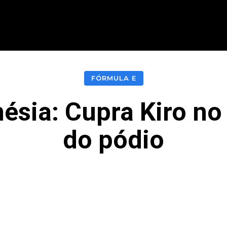
CIONAL
INTERNACIONAL
MODALIDADES
ES
FÓRMULA E
ésia: Cupra Kiro no
do pódio
acebook
Twitter
Pinterest
What