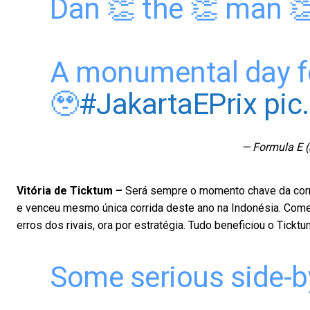
Dan 👏 the 👏 man 
A monumental day f
🥹
#JakartaEPrix
pic
— Formula E 
Vitória de Ticktum –
Será sempre o momento chave da corrid
e venceu mesmo única corrida deste ano na Indonésia. Começo
erros dos rivais, ora por estratégia. Tudo beneficiou o Ticktu
Some serious side-by