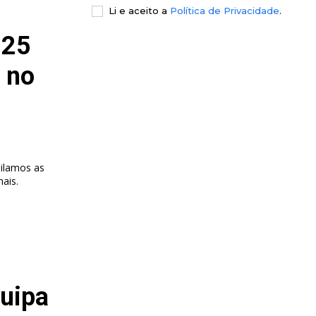
Li e aceito a
Política de Privacidade
.
 25
a no
ilamos as
nais.
quipa