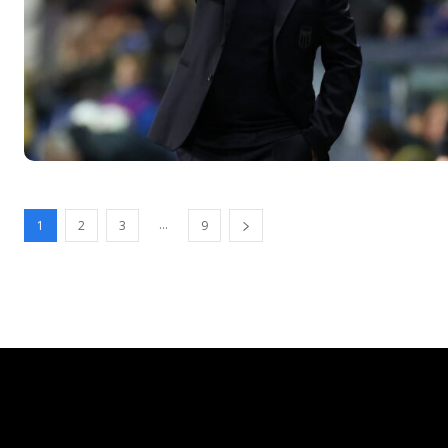
...
1
2
3
9