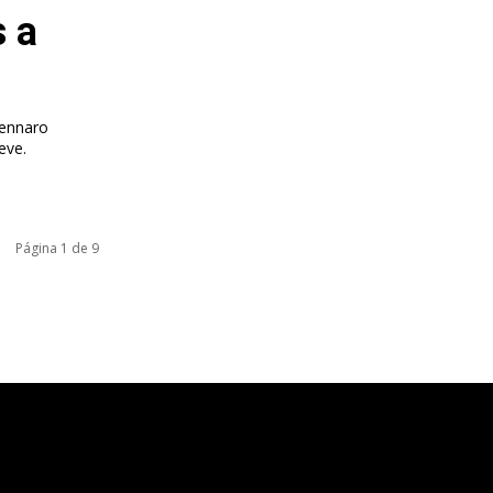
s a
Gennaro
eve.
Página 1 de 9