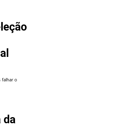
eleção
al
 falhar o
 da