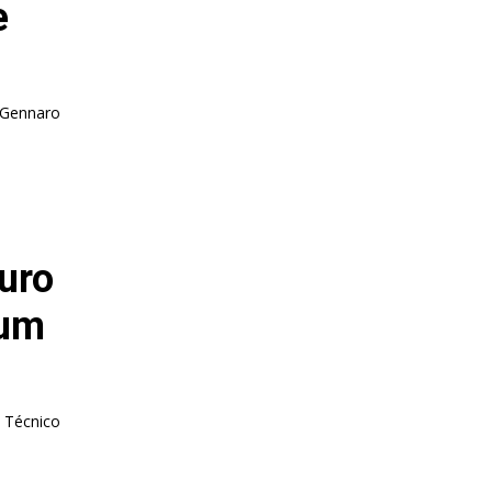
e
. Gennaro
uro
 um
. Técnico