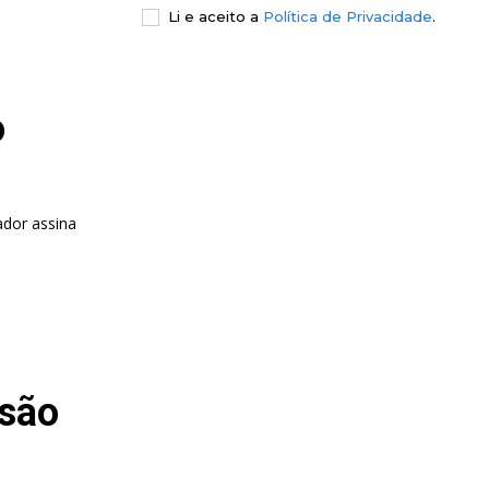
Li e aceito a
Política de Privacidade
.
o
ador assina
 são