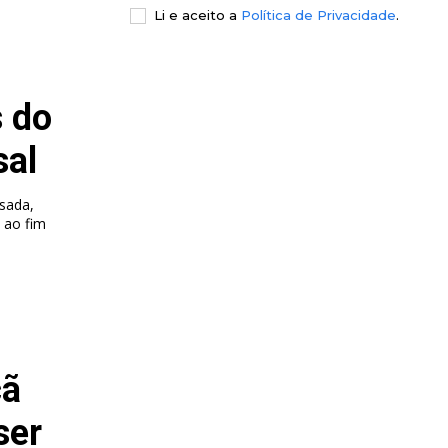
Li e aceito a
Política de Privacidade
.
 do
sal
ssada,
 ao fim
çã
ser