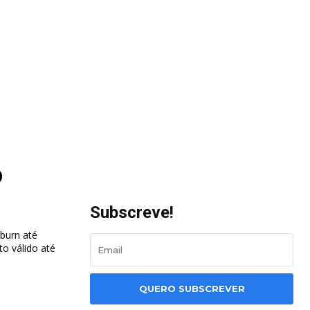
o
Subscreve!
kburn até
o válido até
QUERO SUBSCREVER