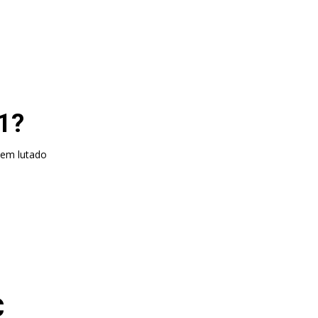
l
11?
tem lutado
C