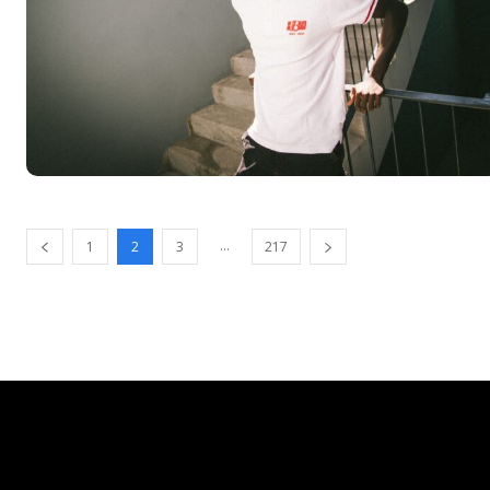
...
1
2
3
217