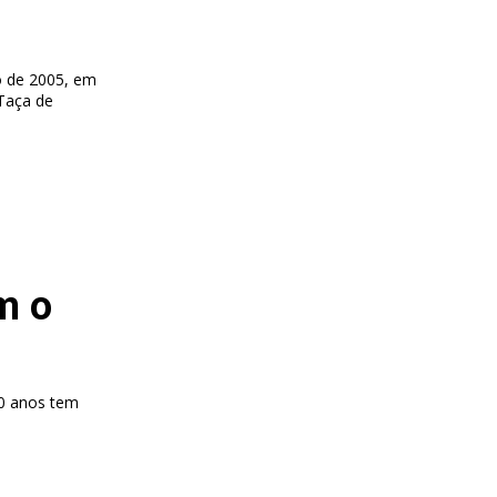
ro de 2005, em
 Taça de
m o
20 anos tem