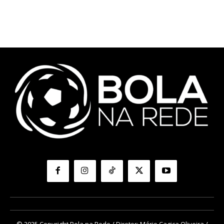
© 2025 Copyright Bola na Rede / Diretor: Mário Cagica Oliveira /